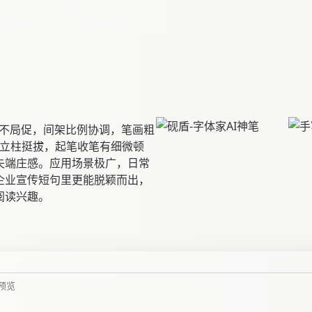
满不局促，间架比例协调，笔画粗
似立柱挺拔，起笔收笔有细微顿
失端庄感。应用场景极广，日常
企业宣传短句里更能脱颖而出，
阅读兴趣。