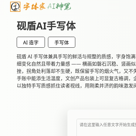
砚盾AI手写体
AI 造字
手写体
砚盾 AI 手写体兼具手写的鲜活与规整的质感，字身饱
细变化自然且带着力量感 —— 横画如磐石沉稳、竖画
挫，拐角处利落却不生硬，既保留手写的烟火气，又不
手账中能添生活温度，文创产品包装上可显复古格调，
以独特手写质感抓住读者视线，用刚柔并济的韵味激发