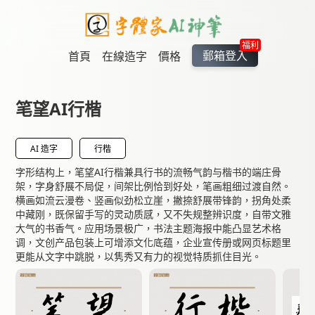
福利
郵箱登入
首頁
在線造字
價格
笔望AI行楷
AI 造字
行楷
字形结构上，笔望AI行楷兼具行书的流畅气韵与楷书的端庄骨
架，字身舒展不局促，间架比例恰到好处，笔画粗细过渡自然。
横画如流云漫卷、竖画似劲松立崖，撇捺舒展带锋韵，拐角处柔
中藏刚，既保留手写的灵动质感，又不失规整辨识度，自带文雅
大气的书香气。应用场景极广，书法主题海报中能凸显艺术格
调，文创产品包装上可增添文化底蕴，企业宣传册或网页标题里
更能从文字中跳脱，以隽秀又有力的视觉特质抓住目光。