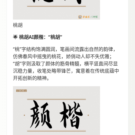
桃胡
🌟 桃胡AI颜楷：“桃胡”
“桃”字结构饱满圆润，笔画间流露出自然的韵律，
仿佛春风中摇曳的桃花，娇俏动人却不失优雅；
“胡”字则汲取了颜体的筋骨精髓，横平竖直间尽显
沉稳力量，收笔处略带锋芒，寓意着在传统底蕴中
开拓创新的精神。