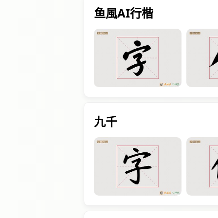
鱼風AI行楷
九千