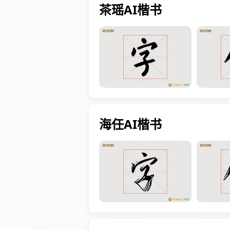
茶瑶AI楷书
海任AI楷书