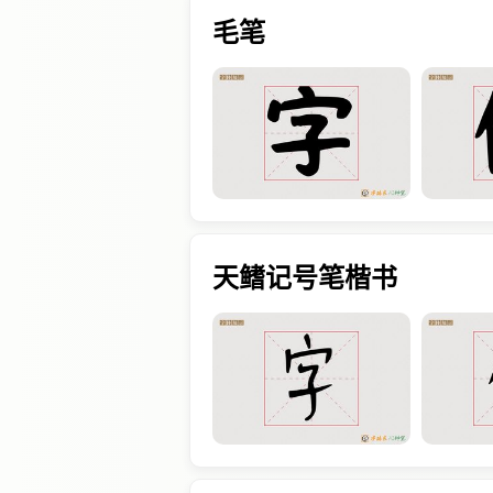
毛笔
天鳍记号笔楷书