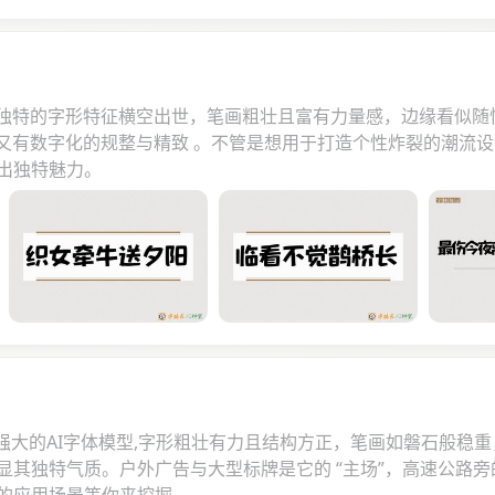
着独特的字形特征横空出世，笔画粗壮且富有力量感，边缘看似
，又有数字化的规整与精致 。不管是想用于打造个性炸裂的潮流
出独特魅力。
场强大的AI字体模型,字形粗壮有力且结构方正，笔画如磐石般
其独特气质。户外广告与大型标牌是它的 “主场”，高速公路旁