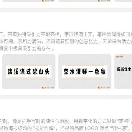
的宝石，带着独特吸引力亮眼亮相，字形饱满丰实，笔画圆润得如
态可掬，亲和力满溢，还暗藏着强烈的创意张力，无论是为活力
盛宴中极具吸引力的存在 。
它时，像是把手写时的随性与洒脱，用数字化的方式狠狠 “定格”
报标题的 “视觉炸弹”，还是给品牌 LOGO 添点 “野生感”