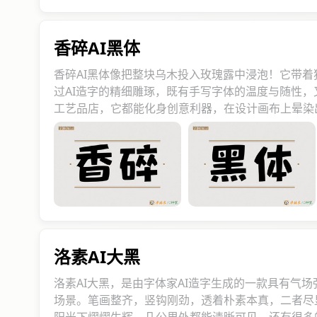
香碎AI黑体
香碎AI黑体像把整块乌木投入玫瑰露中浸泡！它带
过AI造字的精细雕琢，既有手写字体的温度与随性
工艺品店，它都能化身创意利器，在设计画布上晕染
洛素AI大黑
洛素AI大黑，是由字体家AI造字生成的一款具有气
场景。笔画整齐，竖钩刚劲，透着朴素本真，二者尽显