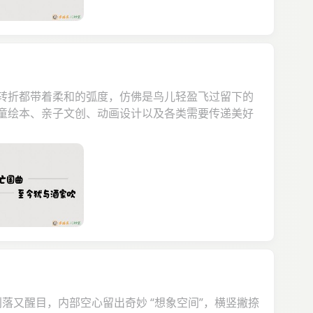
处转折都带着柔和的弧度，仿佛是鸟儿轻盈飞过留下的
儿童绘本、亲子文创、动画设计以及各类需要传递美好
落又醒目，内部空心留出奇妙 “想象空间”，横竖撇捺