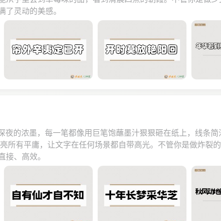
满了灵动的美感。
似深夜的浓墨，每一笔都像用巨笔饱蘸墨汁狠狠砸在纸上，线条
能照亮所有平庸，让文字在任何场景都自带高光。不管你是做炸裂
直接、高效。