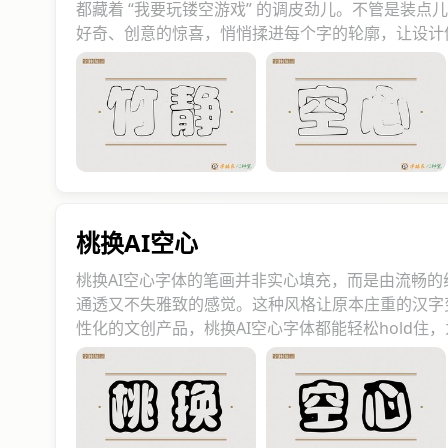
都藏着 “我要玩镂空游戏” 的调皮劲儿。不管是装
好奇、创意的惊喜，悄悄揉进每个字的轮廓，让设计
桃换AI空心
桃换AI空心字体的笔画并非实心填充，而是由流畅
通透又不失雅致的感觉。这种风格让原本庄重的汉字
性化的文创产品，桃换AI空心字体都能轻松hold