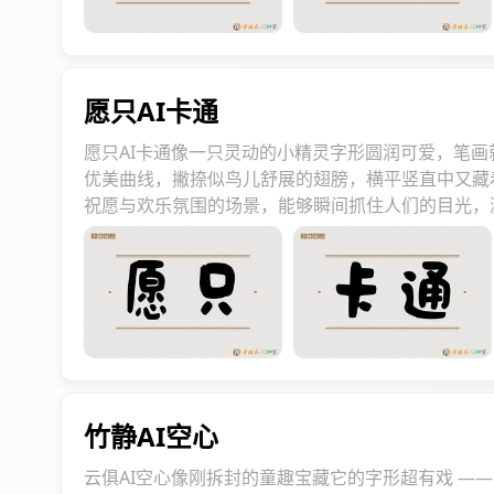
愿只AI卡通
愿只AI卡通像一只灵动的小精灵字形圆润可爱，笔
优美曲线，撇捺似鸟儿舒展的翅膀，横平竖直中又藏
祝愿与欢乐氛围的场景，能够瞬间抓住人们的目光，
竹静AI空心
云俱AI空心像刚拆封的童趣宝藏它的字形超有戏 —