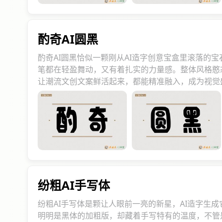
酌奇AI圆黑
酌奇AI圆黑恰似一颗刚从AI造字创意宝盒里滚落
笔都在轻盈舞动，又有着扎实的力量感。整体风格憨
让潮流文创文案鲜活起来，都能精准融入，成为视觉
纷粗AI手写体
纷粗AI手写体是颗让人眼前一亮的新星，AI造字生成
明明是黑体的加粗版，却藏着手写特有的温度，不管是做海