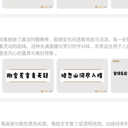
画就像被施了魔法的糖果棒，粗细变化间透着俏皮与活泼。每一
着灵动的韵味。这种充满童趣与梦幻的字AI体，非常适合用于
激发内心的童真与美好想象 。
— 笔画是勾勒的黑色轮廓，像给文字套了层透明泡泡，边缘线条利