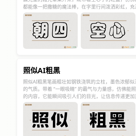
都能像一把撒糖的魔法棒，在字里行间泼洒彩虹，充
照似AI粗黑
照似AI粗黑笔画粗壮如钢铁浇筑的立柱，墨色浓郁
的气质。带着 “一眼吸睛” 的霸气与力量感，仿佛
的内容，它能瞬间吸引人们的目光，让信息传递更加