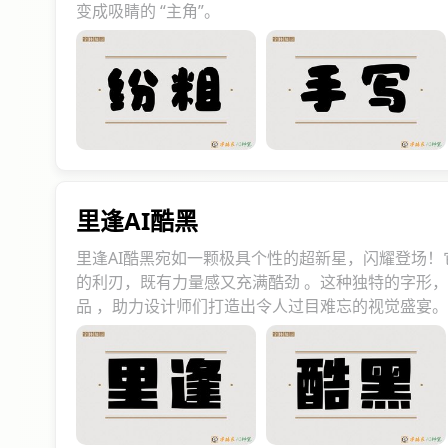
变成吸睛的 “主角”。
里逢AI酷黑
里逢AI酷黑宛如一颗极具个性的超新星，闪耀登场
的利刃，既有力量感又充满酷劲 。这种独特的字形
品 ，助力设计师们打造出令人过目难忘的视觉盛宴。