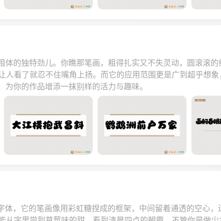
通粗体的独特劲儿。你瞧那笔画，粗得扎实又不失灵动，圆滚滚
让人看了就忍不住嘴角上扬。而它的应用范围更是广到超乎想象
驭，为你的作品增添一抹别样的活力与趣味。
I字体，它的笔画像用彩虹糖捏成的框架，中间留着通透的空心，边
能从字里尝到草莓味的甜，看到清晨四点的朝霞。不管你是做少