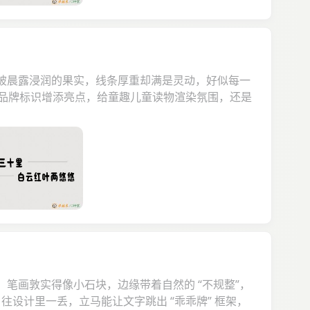
同被晨露浸润的果实，线条厚重却满是灵动，好似每一
品牌标识增添亮点，给童趣儿童读物渲染氛围，还是
，笔画敦实得像小石块，边缘带着自然的 “不规整”，
，往设计里一丢，立马能让文字跳出 “乖乖牌” 框架，