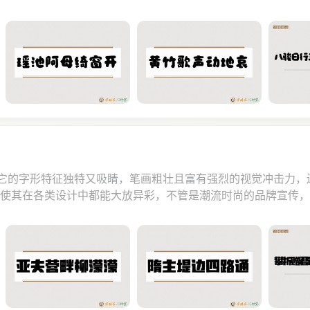
！它的字形特征独特又吸睛，笔画粗壮且富有强烈的视觉冲击力
，使其在各类设计中都能大放异彩，不管是潮流时尚的品牌宣传