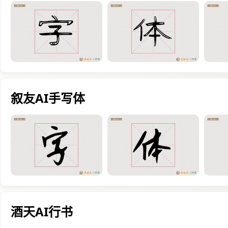
叙友AI手写体
酒天AI行书