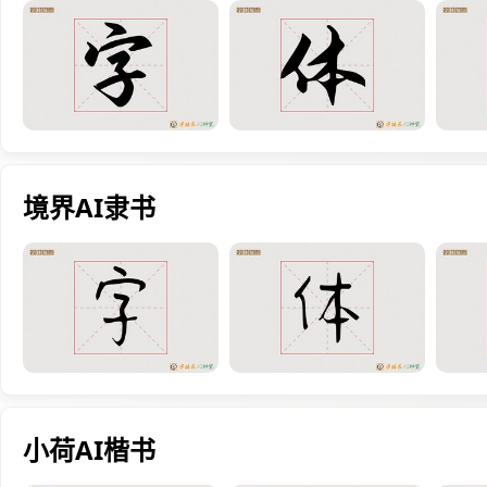
境界AI隶书
小荷AI楷书