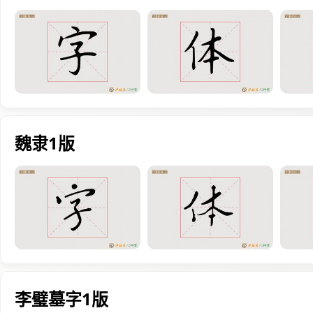
魏隶1版
李璧墓字1版