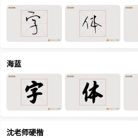
海蓝
沈老师硬楷