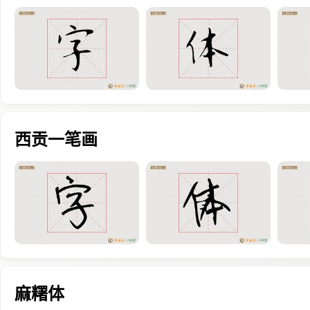
西贡一笔画
麻糬体