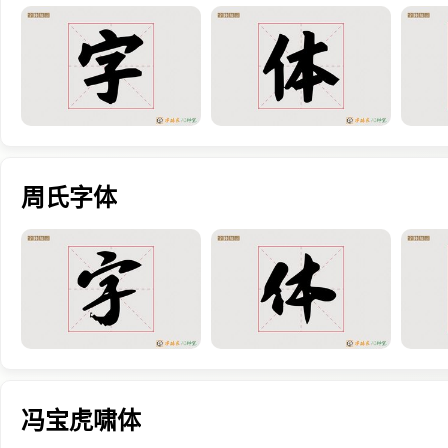
周氏字体
冯宝虎啸体