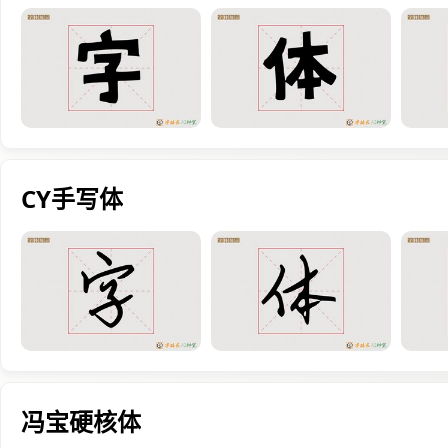
CY手写体
冯宝硬核体