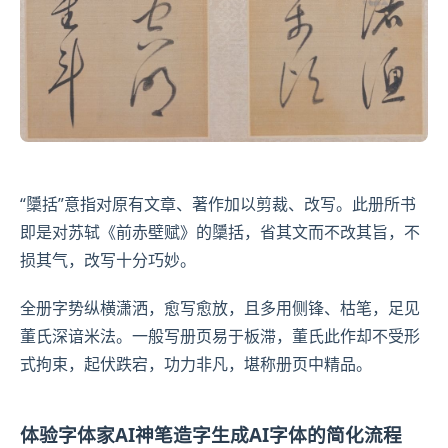
“櫽括”意指对原有文章、著作加以剪裁、改写。此册所书
即是对
苏轼
《前赤壁赋》的櫽括，省其文而不改其旨，不
损其气，改写十分巧妙。
全册字势纵横潇洒，愈写愈放，且多用侧锋、枯笔，足见
董氏深谙米法。一般写
册页
易于板滞，董氏此作却不受形
式拘束，起伏跌宕，功力非凡，堪称册页中精品。
体验字体家AI神笔造字生成AI字体的简化流程