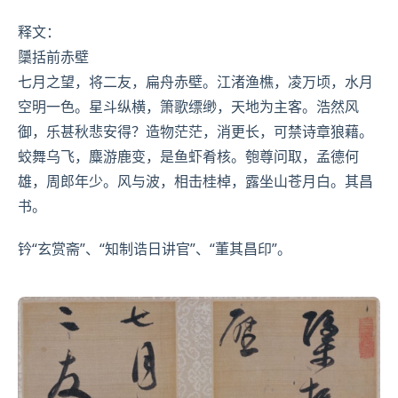
释文：
櫽括前赤壁
七月之望，将二友，扁舟赤壁。江渚渔樵，凌万顷，
水月
空明一色。星斗纵横，箫歌缥缈，天地为主客。浩然风
御，乐甚秋悲安得？造物茫茫，消更长，可禁诗章狼藉。
蛟舞乌飞，麋游鹿变，是鱼虾肴核。匏尊问取，孟德何
雄，周郎年少。风与波，相击桂棹，露坐山苍
月白
。其昌
书。
钤“玄赏斋”、“知制诰
日讲
官”、“董其昌印”。