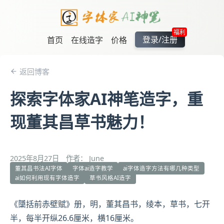
福利
登录/注册
首页
在线造字
价格
返回博客
探索字体家AI神笔造字，重
现董其昌草书魅力！
2025年8月27日
作者： June
董其昌书法AI字体
字体ai造字教学
ai字体造字方法有哪几种类型
ai如何利用现有字体造字
草书风格AI造字
《櫽括前
赤壁
赋》册，明，
董其昌
书，绫本，草书，七开
半，每半开纵26.6厘米，横16厘米。