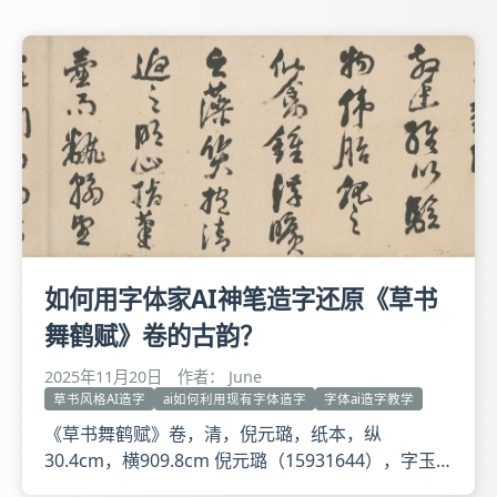
敬笔势论十章，文鄙理疏，意乖言拙，详其旨趣，殊
非右军。录书谱一则。道光卅年长至后二日包世臣。
款署：录书谱一则。道
如何用字体家AI神笔造字还原《草书
舞鹤赋》卷的古韵？
2025年11月20日
作者： June
草书风格AI造字
ai如何利用现有字体造字
字体ai造字教学
《草书舞鹤赋》卷，清，倪元璐，纸本，纵
30.4cm，横909.8cm 倪元璐（15931644），字玉
汝，号鸿宝，浙江上虞人。明天启二年(1622)进士。