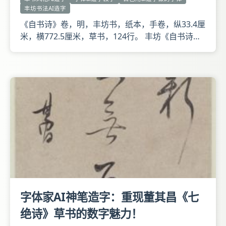
丰坊书法AI造字
《自书诗》卷，明，丰坊书，纸本，手卷，纵33.4厘
米，横772.5厘米，草书，124行。 丰坊《自书诗》
卷释文 卷后有清范永祺题记。钤丰氏人翁、南隅越
客、晋云郡开国侯裔、丹山赤水等印。收藏印钤竹初
寓目、□□珍藏。 本文年款丁未二月十四日为明嘉靖
二十六年（1547年），丰坊时年56岁。 此卷书法得
二
字体家AI神笔造字：重现董其昌《七
绝诗》草书的数字魅力！