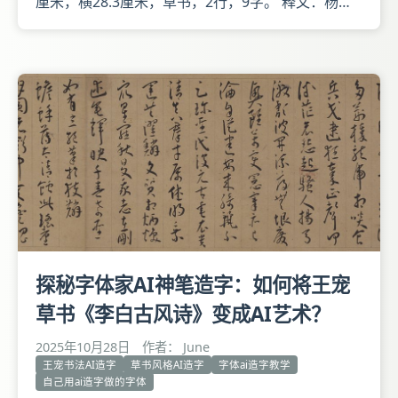
厘米，横28.3厘米，草书，2行，9字。 释文：杨柳
外，晓风残月。明永。 本幅钤眭明永印、嵩年。收
藏印钤谭观成、宣君长印。 《柳永词》句为宋柳永
《雨霖铃》词下半阕中的一句杨柳岸，晓风残月，眭
明永写成杨柳外，晓风残月。 此轴书法气势奔放豪
爽，神完气足
探秘字体家AI神笔造字：如何将王宠
草书《李白古风诗》变成AI艺术？
2025年10月28日
作者： June
王宠书法AI造字
草书风格AI造字
字体ai造字教学
自己用ai造字做的字体