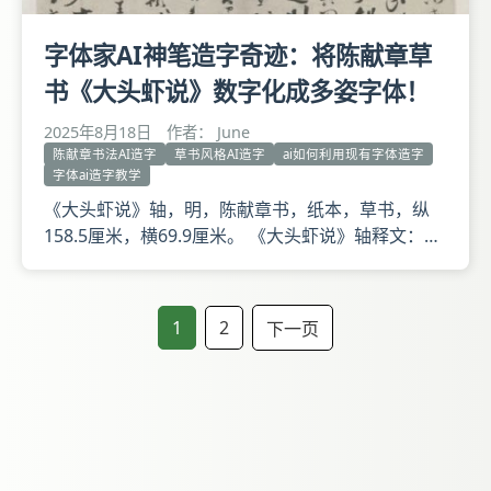
字体家AI神笔造字奇迹：将陈献章草
书《大头虾说》数字化成多姿字体！
2025年8月18日
作者： June
陈献章书法AI造字
草书风格AI造字
ai如何利用现有字体造字
字体ai造字教学
《大头虾说》轴，明，陈献章书，纸本，草书，纵
158.5厘米，横69.9厘米。 《大头虾说》轴释文：客
问：乡讥不能俭以取贫者，曰大头虾。父兄忧子弟之
奢靡而戒之，亦曰大头虾。何谓也？予告之曰：虾有
挺腹瞪目，首大于身，集数百尾烹之而未能供一啜之
1
2
下一页
羹者，名曰大头虾。甘美不足，丰乎外，馁乎中，如
人之不务实者然。