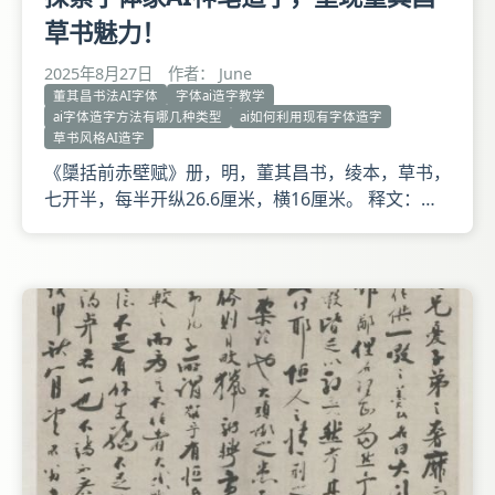
草书魅力！
2025年8月27日
作者： June
董其昌书法AI字体
字体ai造字教学
ai字体造字方法有哪几种类型
ai如何利用现有字体造字
草书风格AI造字
《櫽括前赤壁赋》册，明，董其昌书，绫本，草书，
七开半，每半开纵26.6厘米，横16厘米。 释文：櫽
括前赤壁七月之望，将二友，扁舟赤壁。江渚渔樵，
凌万顷，水月空明一色。星斗纵横，箫歌缥缈，天地
为主客。浩然风御，乐甚秋悲安得？造物茫茫，消更
长，可禁诗章狼藉。蛟舞乌飞，麋游鹿变，是鱼虾肴
核。匏尊问取，孟德