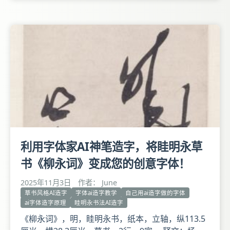
工书画，能诗文。倪氏笔致刚毅劲拔，郁勃而富气
概。 此卷书南朝文学家鲍照的《舞鹤赋》全文，用
笔苍古浑厚，布局宽疏，盘曲郁结之中见凛然气骨，
是倪元璐
利用字体家AI神笔造字，将眭明永草
书《柳永词》变成您的创意字体！
2025年11月3日
作者： June
草书风格AI造字
字体ai造字教学
自己用ai造字做的字体
ai字体造字原理
眭明永书法AI造字
《柳永词》，明，眭明永书，纸本，立轴，纵113.5