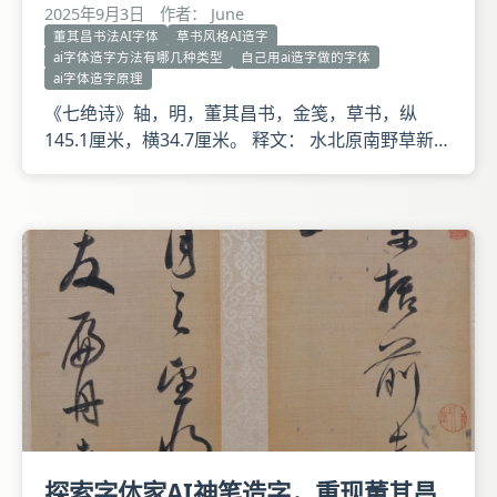
2025年9月3日
作者： June
董其昌书法AI字体
草书风格AI造字
ai字体造字方法有哪几种类型
自己用ai造字做的字体
ai字体造字原理
《七绝诗》轴，明，董其昌书，金笺，草书，纵
145.1厘米，横34.7厘米。 释文： 水北原南野草新，
雪消风暖不生尘。城中车马知无数，能解闲行有几
人。 款署：其昌。钤董氏玄宰、大宗伯印、玄赏
斋。鉴藏印有鹤舟所藏、紫云山房鉴藏书画印。 本
幅书唐张籍《与贾岛闲游》七言诗，文字与原诗作有
出入。此幅诗轴未署
探索字体家AI神笔造字，重现董其昌