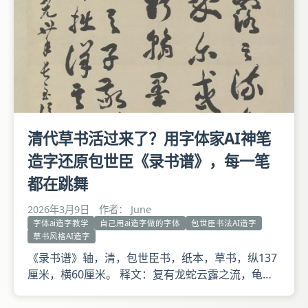
始生成模型
清代草书活过来了？用字体家AI神笔
造字还原包世臣《录书谱》，每一笔
都在跳舞
2026年3月9日
作者： June
字体ai造字教学
自己用ai造字做的字体
包世臣书法AI造字
草书风格AI造字
《录书谱》轴，清，包世臣书，纸本，草书，纵137
厘米，横60厘米。 释文：复有龙蛇云露之流，龟鹤
花英之类。乍图真于率尔，或写瑞于当年。巧涉丹
青，工亏翰墨。异夫楷式，非所详焉。代传羲之与子