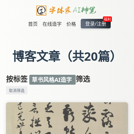
福利
登录/注册
首页
在线造字
价格
博客文章（共20篇）
按标签
筛选
草书风格AI造字
取消筛选