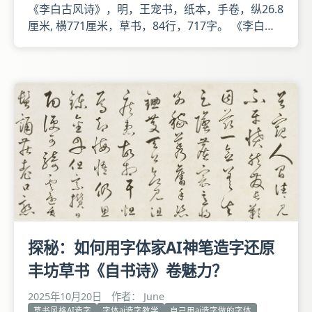
《李白古风诗》，明，王宠书，纸本，手卷，纵26.8
厘米, 横771厘米，草书，84行，717字。 《李白古
风诗》释文 本幅款署雅宜山人王宠书。钤王履吉
印、韡韡斋，迎首钤大雅堂。收藏印钤侯宝璋心赏、
玉华堂绝品、玉华堂紫箫客、青萝山馆、披肝沥胆。
卷后有裘曰修、侯宝璋题跋。 《李白古风诗》共8首
探秘：如何用字体家AI神笔造字还原
丰坊草书《自书诗》卷魅力？
2025年10月20日
作者： June
草书风格AI造字
字体ai造字教学
自己用ai造字做的字体