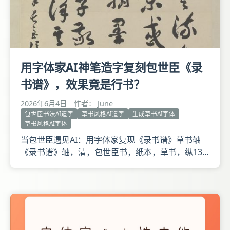
用字体家AI神笔造字复刻包世臣《录
书谱》，效果竟是行书？
2026年6月4日
作者： June
包世臣书法AI造字
草书风格AI造字
生成草书AI字体
草书风格AI字体
当包世臣遇见AI：用字体家复现《录书谱》草书轴
《录书谱》轴，清，包世臣书，纸本，草书，纵137
厘米，横60厘米。 释文：复有龙蛇云露之流，龟鹤
花英之类。乍图真于率尔，或写瑞于当年。巧涉丹
青，工亏翰墨。异夫楷式，非所详焉。代传羲之与子
敬笔势论十章，文鄙理疏，意乖言拙，详其旨趣，殊
非右军。录书谱一则。