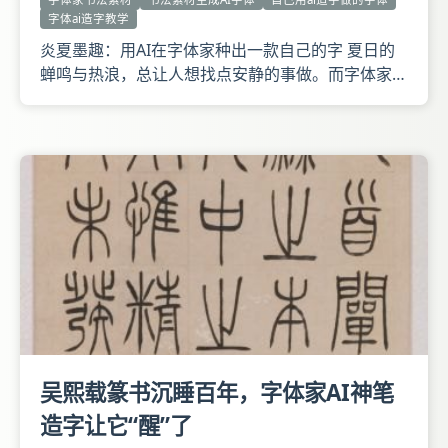
字体ai造字教学
炎夏墨趣：用AI在字体家种出一款自己的字 夏日的
蝉鸣与热浪，总让人想找点安静的事做。而字体家的
「AI神笔造字」，恰好提供了一个有趣的选择让普通
人也能像书法家一样，拥有一套属于自己的数字字
体。 整个过程流畅得像一场指尖游戏： 第一步，纸
上造字。找一张白纸，用黑笔写下你想要的字不必工
整，越有个人风格越
吴熙载篆书沉睡百年，字体家AI神笔
造字让它“醒”了