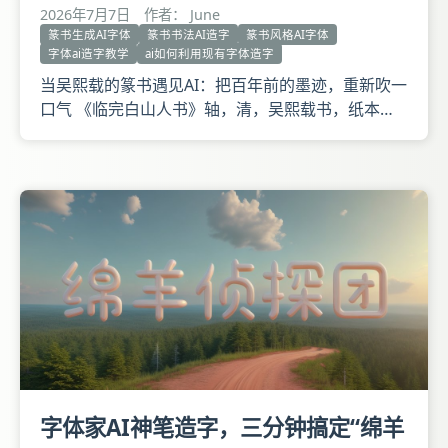
2026年7月7日
作者： June
篆书生成AI字体
篆书书法AI造字
篆书风格AI字体
字体ai造字教学
ai如何利用现有字体造字
当吴熙载的篆书遇见AI：把百年前的墨迹，重新吹一
口气 《临完白山人书》轴，清，吴熙载书，纸本，
篆书，纵122.7厘米，横39.8厘米。 释文：帝尧陶唐
氏，首阐执中之言，后世道学渊源之本。帝舜有虞
氏，申明精一执中之旨曰：人心惟危，道心惟微，惟
精惟一，允执厥中，又发尧所未发也。 仲祥二兄
属。临完白山人
字体家AI神笔造字，三分钟搞定“绵羊