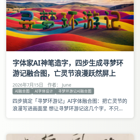
预览效
字体家AI神笔造字，四步生成寻梦环
游记融合图，亡灵节浪漫跃然屏上
2026年7月15日
作者： June
AI融合图
AI字体设计
寻梦环游记AI融合图
四步搞定「寻梦环游记」AI字体融合图：把亡灵节的
浪漫写进画面里 想让寻梦环游记这几个字，不只是
冷冰冰的文本，而是自带万寿菊花瓣、烛光与吉他旋
律的视觉符号？用AI生成字体融合图，比你想的更简
单。跟着下面四步走，你也能拥有一张电影感拉满的
文字海报。 第一步：逛模型集市，挑一位对味的笔