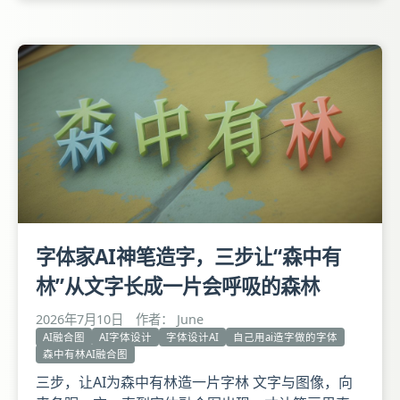
传了上去。 框选单字、点击开始生成模型，再输入
文字预览效果整个过程不过几分钟，AI就已经把我的
笔迹学了个七七八八。 不过，最终生成的艺术字效
果
字体家AI神笔造字，三步让“森中有
林”从文字长成一片会呼吸的森林
2026年7月10日
作者： June
AI融合图
AI字体设计
字体设计AI
自己用ai造字做的字体
森中有林AI融合图
三步，让AI为森中有林造一片字林 文字与图像，向