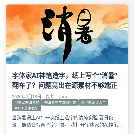
槛入，顿与露阶平。荦确山中路，居然玉界行。翠淙
阁与潘莲巢唐耀卿释无思道省待月之作。时丙午阳生
之月 文治。
字体家AI神笔造字，纸上写个“消暑”
翻车了？问题竟出在源素材不够端正
2026年7月13日
作者： June
字体家书法素材
书法素材生成AI字体
AI字体设计大全
字体ai造字教学
当消暑遇上AI：一次纸上造字的清凉实验 夏日炎
炎，最适合写两个字消暑。 我打开字体家的AI神笔
造字，选了纸上造字功能，把提前写好的白底黑字稿