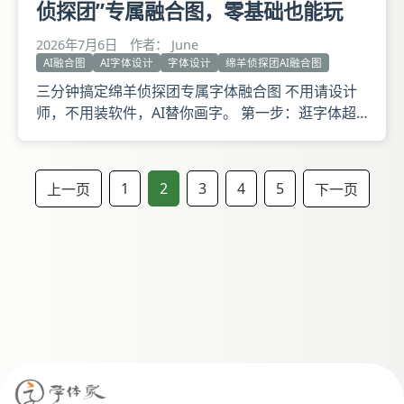
侦探团”专属融合图，零基础也能玩
2026年7月6日
作者： June
AI融合图
AI字体设计
字体设计
绵羊侦探团AI融合图
三分钟搞定绵羊侦探团专属字体融合图 不用请设计
师，不用装软件，AI替你画字。 第一步：逛字体超
市，挑个合眼缘的 打开字体家AI字体模型市场，像
逛一家摆满字帖的杂货铺。 侦探团是什么气质？是
毛茸茸的蠢萌路线，还是戴着眼镜的机智小分队？里
1
2
3
4
5
上一页
下一页
面几十款模型各有脾性有的圆润像棉花糖，有的带手
写温度，有的