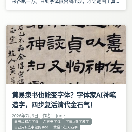
来各踞一方。直到字体融合图出现，才让笔画里真的
能长出树木的纹理。 想为森中有林这四个字赋予独
特的视觉生命？跟着下面几步，你也能轻松完成：
第一步：选一株字木 打开字体家AI字体模型市场，
那里陈列着风格各异的字木有的骨力遒劲如松，有的
温润圆融如榆，还有
黄易隶书也能变字体？字体家AI神笔
造字，四步复活清代金石气！
2026年7月9日
作者： June
隶书风格AI字体
AI隶书字体
字体ai造字教学
自己用ai造字做的字体
黄易书法AI造字