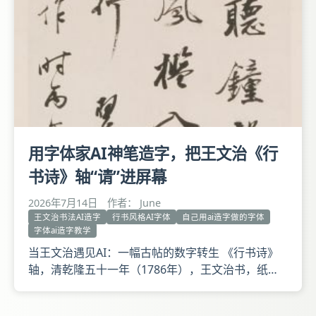
迹搭档 打开字体
用字体家AI神笔造字，把王文治《行
书诗》轴“请”进屏幕
2026年7月14日
作者： June
王文治书法AI造字
行书风格AI字体
自己用ai造字做的字体
字体ai造字教学
当王文治遇见AI：一幅古帖的数字转生 《行书诗》
轴，清乾隆五十一年（1786年），王文治书，纸
本，纵129.8厘米，横45.2厘米。 释文：僧楼夕阳
下，徒倚听钟声。林气侵人暗，池光受月明。渐穿风