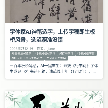
字体家AI神笔造字，上传字稿即生板
桥风骨，选涟漪准没错
2026年7月21日
作者： June
郑燮书法AI造字
行书风格AI字体
AI行书字体
行书风格字体
ai如何利用现有字体造字
字体ai造字教学
三百年板桥笔意，AI一键重生：郑燮《行书诗》字体
生成记 《行书诗》轴，清乾隆七年（1742年），郑
燮书，纸本，纵185.8厘米，横85.5厘米。 释文：建
节东行是旧游，欢声喜气满吴州。郡人重得黄丞相，
稚子争迎郭细侯。诏下初辞温室树，梦中先到景阳
楼。自怜会识平津阁，遥望旌旗汝水头。壬戌首夏呈
龙眠主人钧