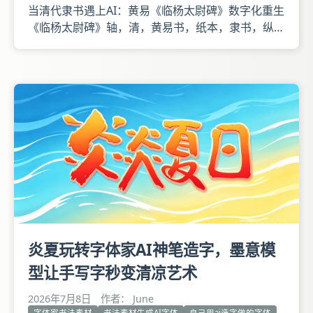
当清代隶书遇上AI：黄易《临杨太尉碑》数字化重生
《临杨太尉碑》轴，清，黄易书，纸本，隶书，纵
69厘米，横27.5厘米。 释文：圣汉龙兴，杨憙佐
命。公侯之胄，必复其始。是以神祗降祚，乃生于
公。实履忠贞，恂美且仁。博学甄微，靡道不诙。又
明尚书欧阳，河洛纬度。穷神知变，与圣同符。杨太
尉碑石已不存，余得宋
炎夏玩转字体家AI神笔造字，墨意模
型让手写字秒变清凉艺术
2026年7月8日
作者： June
字体家书法素材
书法素材生成AI字体
自己用ai造字做的字体