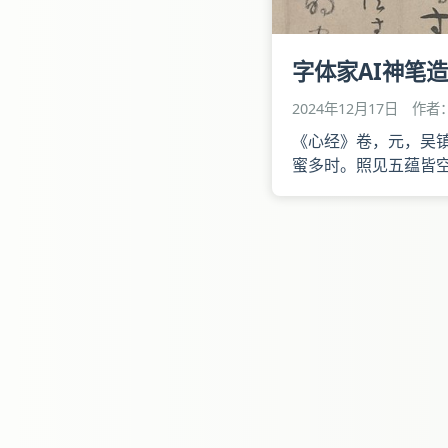
字体家AI神笔
2024年12月17日
作者：
《心经》卷，元，吴镇
蜜多时。照见五蕴皆
复如是。舍利子，是
舌身意，无