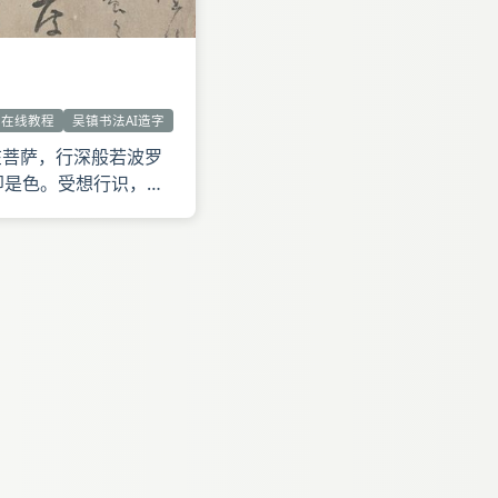
字在线教程
吴镇书法AI造字
在菩萨，行深般若波罗
即是色。受想行识，亦
受想行识，无眼界耳鼻