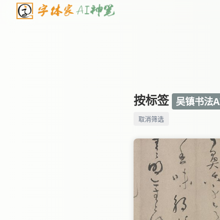
按标签
吴镇书法A
取消筛选