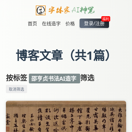
福利
登录/注册
首页
在线造字
价格
博客文章（共1篇）
按标签
筛选
邵亨贞书法AI造字
取消筛选