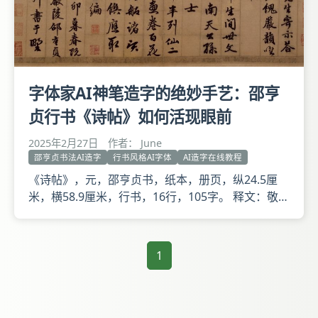
字体家AI神笔造字的绝妙手艺：邵亨
贞行书《诗帖》如何活现眼前
2025年2月27日
作者： June
邵亨贞书法AI造字
行书风格AI字体
AI造字在线教程
《诗帖》，元，邵亨贞书，纸本，册页，纵24.5厘
米，横58.9厘米，行书，16行，105字。 释文：敬次
东维内翰先生寄示答延英诸公，移馈严韵，唯赐教乃
幸。甘露英华生间世，文星光彩动南天。公孙馆下无
虚士，杨子亭中半列仙。二月烟云供画卷，百花洲渚
1
送吟船。诸贤欲设先生馔，应取侯鲭手自编。至正壬
（此字点去）