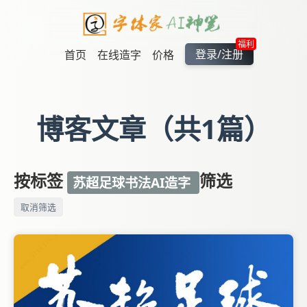
福利
登录/注册
首页
在线造字
价格
博客文章（共1篇）
按标签
筛选
苏超足球书法AI造字
取消筛选