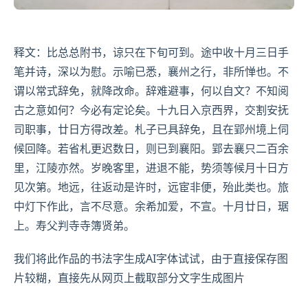
释文：比总总附书，谅只在下旬可到。途中收十月三日手
笔并诗，深以为慰。示喻已悉，襄州之行，非所惮也。不
谓以常式辞免，就降改命。辞难避事，何以自文？不知阅
古之意如何？今必有定论矣。十九日入京西界，交割安抚
司职事，廿日方得改差。札子已具辞免，且在郢州境上伺
候回降。若省札更迟数日，则已到襄阳。郢去襄只二百余
里，江陵亦然。岁晚客里，进退不能，势须等候月十日方
见次第。地远，往返动是许时，远宦非便，殆此类也。旅
中灯下作此，言不尽意。余希加爱，不宣。十月廿日，琚
上。寿父判寺寺簿贤弟。
我们将此作品的书法字生成AI字体试试，由于直接保存图
片较糊，直接先从网页上截取部分文字生成图片