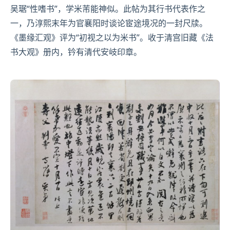
吴琚“性嗜书”，学
米芾
能神似。此帖为其行书代表作之
一，乃淳熙末年为官襄阳时谈论宦途境况的一封尺牍。
《墨缘汇观》
评为“初视之以为米书”。收于清宫旧藏
《法
书大观》册
内，钤有清代
安岐
印章。