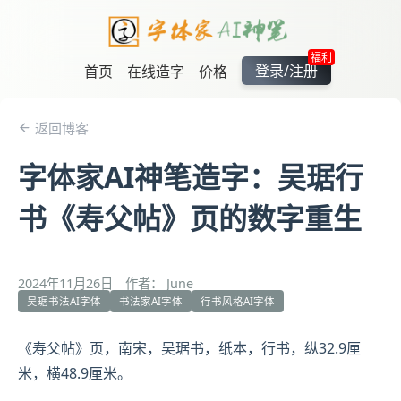
福利
登录/注册
首页
在线造字
价格
返回博客
字体家AI神笔造字：吴琚行
书《寿父帖》页的数字重生
2024年11月26日
作者： June
吴琚书法AI字体
书法家AI字体
行书风格AI字体
《寿父帖》页，南宋，
吴琚
书，纸本，行书，纵32.9厘
米，横48.9厘米。