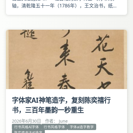
轴，清乾隆五十一年（1786年），王文治书，纸
本，纵129.8厘米，横45.2厘米。 释文：僧楼夕阳
下，徒倚听钟声。林气侵人暗，池光受月明。渐穿风
槛入，顿与露阶平。荦确山中路，居然玉界行。翠淙
阁与潘莲巢唐耀卿释无思道省待月之作。时丙午阳生
之月 文治。
字体家AI神笔造字，复刻陈奕禧行
书，三百年墨韵一秒重生
2026年6月30日
作者： June
行书风格AI字体
行书风格字体
字体ai造字教学
陈奕禧书法AI造字