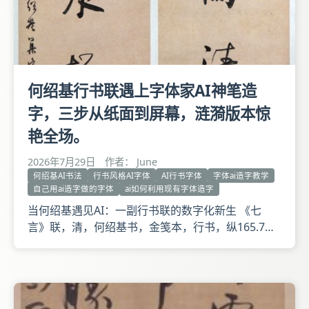
何绍基行书联遇上字体家AI神笔造
字，三步从纸面到屏幕，涟漪版本惊
艳全场。
2026年7月29日
作者： June
何绍基AI书法
行书风格AI字体
AI行书字体
字体ai造字教学
自己用ai造字做的字体
ai如何利用现有字体造字
当何绍基遇见AI：一副行书联的数字化新生 《七
言》联，清，何绍基书，金笺本，行书，纵165.7厘
米，横40.5厘米。 释文：一竹一兰清可坐，万山万
水极其游。竹朋前辈世大人正。世侍何绍基集字。
此联是何绍基赠与李佐贤的。李佐贤（18071876
年），字仲敏，号竹朋，清道光十五年（1835年）