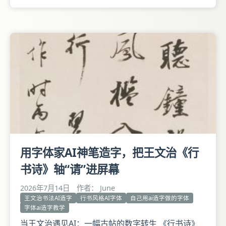
燮书，纸本，纵185.8厘米，横85.5厘米。 释文：建
节东行是旧游，欢声喜气满吴州。郡人重得黄丞相，
稚子争迎郭细侯。诏下初辞温室树，梦中先到景阳
楼。自怜会识平津阁，遥望旌旗汝水头。壬戌首夏呈
龙眠主人钧
用字体家AI神笔造字，把王文治《行
书诗》轴“请”进屏幕
2026年7月14日
作者： June
王文治书法AI造字
行书风格AI字体
自己用ai造字做的字体
字体ai造字教学
当王文治遇见AI：一幅古帖的数字转生 《行书诗》