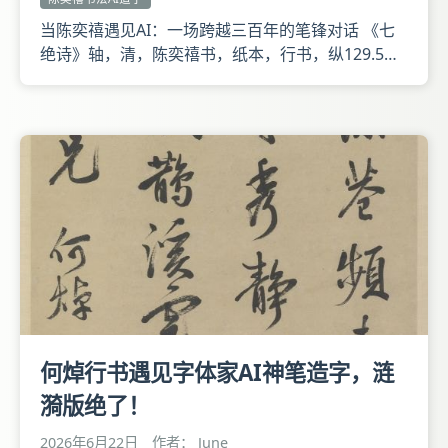
当陈奕禧遇见AI：一场跨越三百年的笔锋对话 《七
绝诗》轴，清，陈奕禧书，纸本，行书，纵129.5厘
米，横50.2厘米。 释文：粥香饧白杏花天，省对流
莺坐绮筵。今日寄来春已老，凤楼迢递忆鞦韆。奕
禧。 作品书写李商隐诗《评事翁寄赐饧粥走笔为
答》。 陈奕禧书取法晋人，功力精湛，加之学养深
厚，故小楷精稳，大
何焯行书遇见字体家AI神笔造字，涟
漪版绝了！
2026年6月22日
作者： June