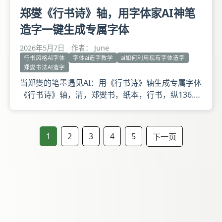
郑燮《行书诗》轴，用字体家AI神笔
造字一键生成专属字体
2026年5月7日
作者： June
行书风格AI字体
字体ai造字教学
ai如何利用现有字体造字
郑燮书法AI造字
当郑燮的笔墨遇见AI：用《行书诗》轴生成专属字体
《行书诗》轴，清，郑燮书，纸本，行书，纵136.5
厘米，横74.5厘米。 释文：虎瞰山高覆彩云，凤皇
池小曲流纹。才充上苑千林秀，气压西江九派分。舟
下牂牁飘远旆，车临铜鼓拂南熏。武侯千载征蛮后，
1
2
3
4
5
下一页
直待先生展大文。公江西新喻人，由解元翰林视学贵
州。 归