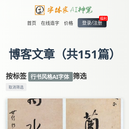
福利
登录/注册
首页
在线造字
价格
博客文章（共151篇）
按标签
筛选
行书风格AI字体
取消筛选