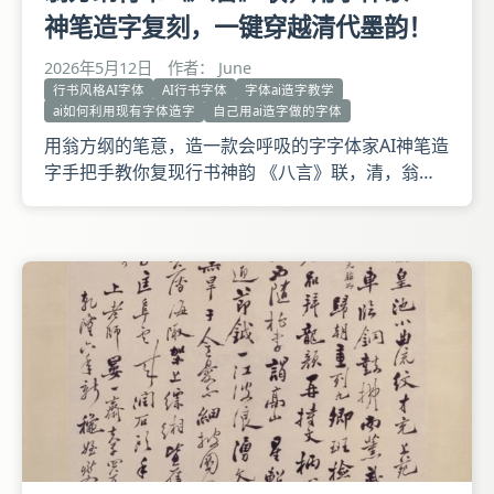
神笔造字复刻，一键穿越清代墨韵！
2026年5月12日
作者： June
行书风格AI字体
AI行书字体
字体ai造字教学
ai如何利用现有字体造字
自己用ai造字做的字体
用翁方纲的笔意，造一款会呼吸的字字体家AI神笔造
字手把手教你复现行书神韵 《八言》联，清，翁方
纲书，纸本，行书，纵141.8厘米，横30厘米。 此联
体势雄阔，字画饱满劲健，是翁氏少见的大字行书佳
作。 款署：少白老世兄之属。覃溪翁方纲。钤：翁
方纲印白文印、覃溪朱文印。迎首章：文渊阁校理印
朱文印。 释文