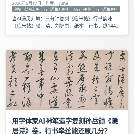
2026年6月17日
作者： June
刘墉书法AI造字
行书风格AI字体
AI行书字体
行书风格字体
当AI遇见刘墉：三分钟复刻《临米帖》行书韵味
《临米帖》轴，清，刘墉书，纸本，行书，纵144.5
厘米，横38.4厘米。 释文：芾启：壁上、山木二
帧，暂借一阅。芾启上，山甫早望临辱，王介往。芾
拜，承清问，属邑捕蝗，海浦方署，弊邑上赖德芘，
雨霑足，必遂小丰，近有秋祭文上呈可发笑。芾皇
恐。 海岳二帖。石庵
用字体家AI神笔造字复刻孙岳颁《隐
居诗》卷，行书牵丝能还原几分？