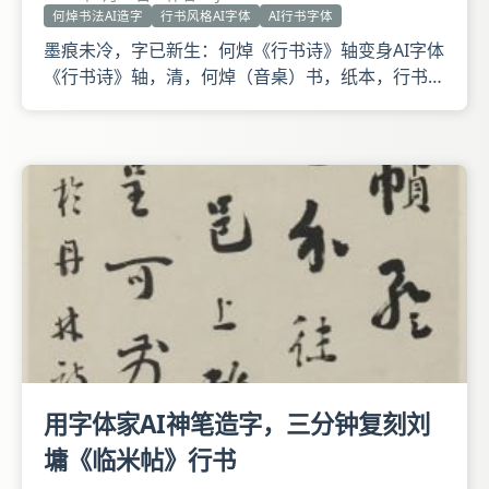
何焯书法AI造字
行书风格AI字体
AI行书字体
墨痕未冷，字已新生：何焯《行书诗》轴变身AI字体
《行书诗》轴，清，何焯（音桌）书，纸本，行书，
纵117.8厘米，横60.3厘米。 释文：官舍回深巷，频
来识苑墙。缓吟春草秀，静语晚卮香。沙柳初藏鹊，
溪云复满堂。似东发尊兄。何焯。 款署：似东发尊
兄。何焯。钤何焯之印白文印、无勇朱文印。 本幅
录明蔡羽五
用字体家AI神笔造字，三分钟复刻刘
墉《临米帖》行书