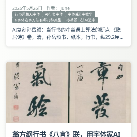
2026年5月26日
作者： June
行书风格AI字体
AI行书字体
字体ai造字教学
ai字体造字方法有哪几种类型
孙岳颁书法AI造字
AI复刻孙岳颁：当行书的牵丝遇上算法的断点 《隐
居诗》卷，清，孙岳颁书，纸本，行书，纵29.2厘
米，横248.9厘米。 释文： 唐山人《题郑处士隐居》
云：闻说最清旷，及来愁已空。数点石泉雨，一溪霜
叶风。业在有山处，道成无事中。酌尽一尊酒，老夫
颜亦红。《赠行如上人》云：不知名利苦，念佛老岷
沱。补衲
翁方纲行书《八言》联，用字体家AI