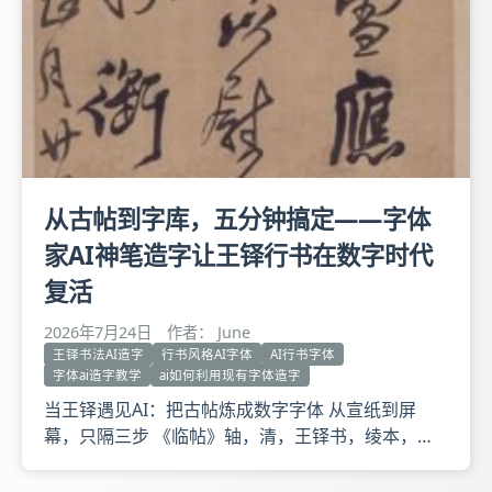
进士，后选
从古帖到字库，五分钟搞定——字体
家AI神笔造字让王铎行书在数字时代
复活
2026年7月24日
作者： June
王铎书法AI造字
行书风格AI字体
AI行书字体
字体ai造字教学
ai如何利用现有字体造字
当王铎遇见AI：把古帖炼成数字字体 从宣纸到屏
幕，只隔三步 《临帖》轴，清，王铎书，绫本，行
书，纵235厘米，横52.7厘米。 释文：廙言五日穷思
永远甘雪应时严寒奉被手诏伏/承圣体御膳胜常以慰