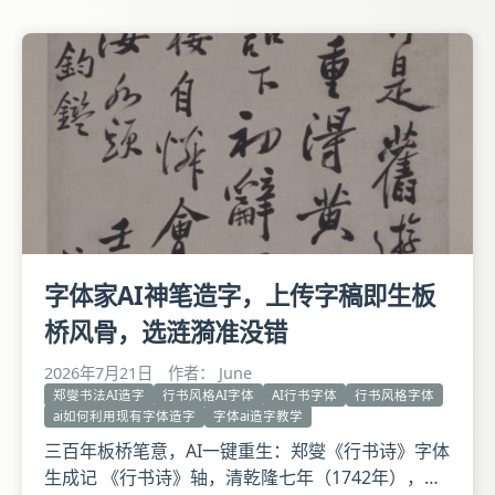
下情匆匆慈恩垂愍/每见慰问感戴不胜衔遇谨表陈
闻。庚寅正月廿日午时。王铎。 这是王铎59岁时创
作的行书精品。作
字体家AI神笔造字，上传字稿即生板
桥风骨，选涟漪准没错
2026年7月21日
作者： June
郑燮书法AI造字
行书风格AI字体
AI行书字体
行书风格字体
ai如何利用现有字体造字
字体ai造字教学
三百年板桥笔意，AI一键重生：郑燮《行书诗》字体
生成记 《行书诗》轴，清乾隆七年（1742年），郑