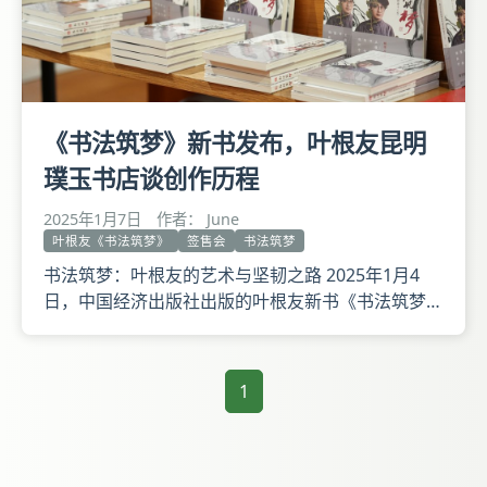
《书法筑梦》新书发布，叶根友昆明
璞玉书店谈创作历程
2025年1月7日
作者： June
叶根友《书法筑梦》
签售会
书法筑梦
书法筑梦：叶根友的艺术与坚韧之路 2025年1月4
日，中国经济出版社出版的叶根友新书《书法筑梦》
在昆明璞玉书店隆重发布。作为昆明海鸥体的创作者
和字体家AI神笔造字的负责人，叶根友用这本书记录
了他从山村走出，凭借努力成为书法家和字体创作者
1
的成长故事。 发布会亮点纷呈 来自全国各地的百余
名读者齐聚昆明