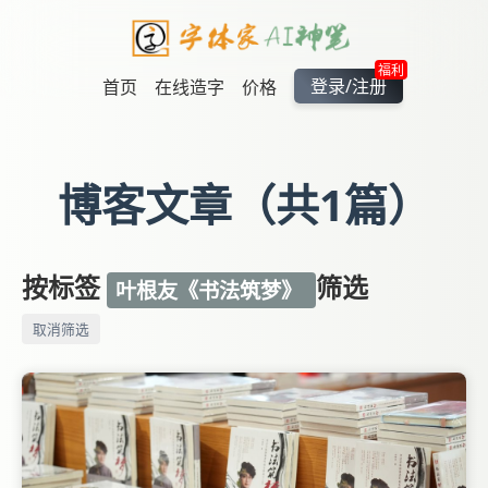
福利
登录/注册
首页
在线造字
价格
博客文章（共1篇）
按标签
筛选
叶根友《书法筑梦》
取消筛选