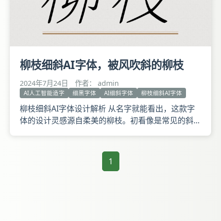
柳枝细斜AI字体，被风吹斜的柳枝
2024年7月24日
作者： admin
AI人工智能造字
细黑字体
AI细斜字体
柳枝细斜AI字体
柳枝细斜AI字体设计解析 从名字就能看出，这款字
体的设计灵感源自柔美的柳枝。初看像是常见的斜体
印刷字，但细看之下却别有韵味。其笔画纤细匀称，
起笔与收笔处圆润流畅，宛如随风轻摆的柳条，柔中
带刚。倾斜处理仅体现在竖笔上，整体虽斜却不失稳
1
重，犹如扎根大地，动静相宜。 柳枝细斜AI字体整
体风格协调，笔画纤