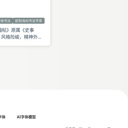
阳询书法
欧阳询AI书法字库
翰帖》原属《史事
，风格险峻，精神外
劲，猛锐长驱，并指出
字体
AI字体模型