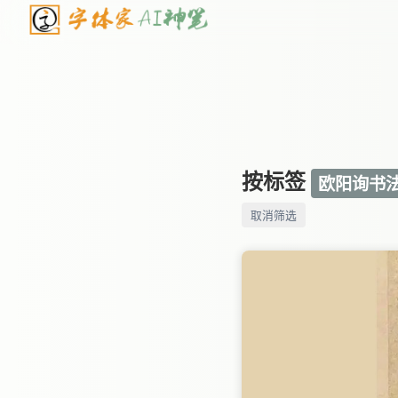
按标签
欧阳询书
取消筛选