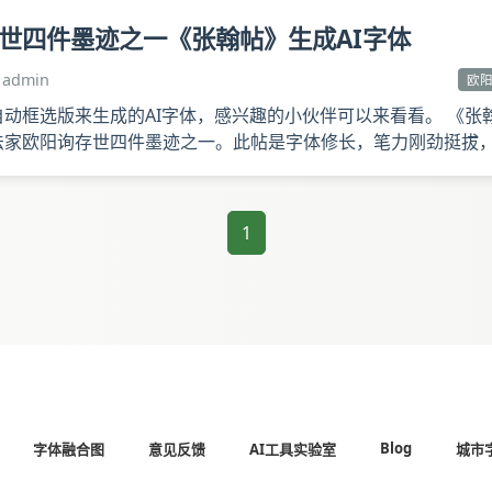
世四件墨迹之一《张翰帖》生成AI字体
admin
欧
动框选版来生成的AI字体，感兴趣的小伙伴可以来看看。 《张
法家欧阳询存世四件墨迹之一。此帖是字体修长，笔力刚劲挺拔
题跋一则，是宋徽宗赵佶在赏鉴之余写下的心得。他评此帖笔法险
1
Blog
字体融合图
意见反馈
AI工具实验室
城市