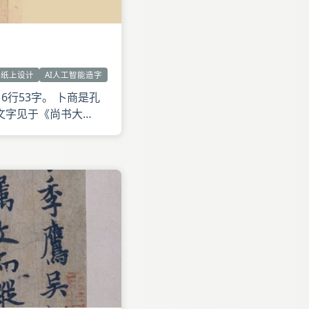
纸上设计
AI人工智能造字
6行53字。 卜商是孔
文字见于《尚书大
文类聚》卷五五《杂文