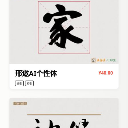
邢遨AI个性体
¥40.00
颜楷
行楷