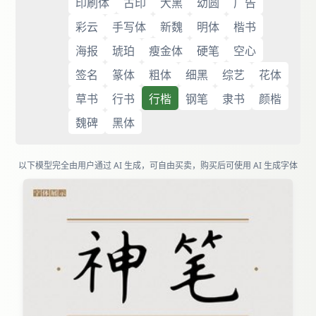
印刷体
古印
大黑
幼圆
广告
彩云
手写体
新魏
明体
楷书
海报
琥珀
瘦金体
硬笔
空心
签名
篆体
粗体
细黑
综艺
花体
草书
行书
行楷
钢笔
隶书
颜楷
魏碑
黑体
以下模型完全由用户通过 AI 生成，可自由买卖，购买后可使用 AI 生成字体