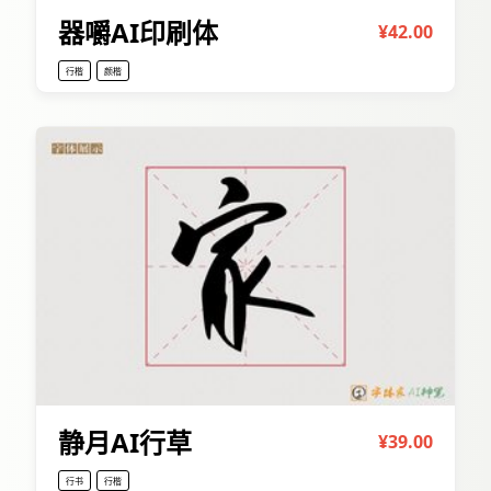
器嚼AI印刷体
¥42.00
行楷
颜楷
静月AI行草
¥39.00
行书
行楷