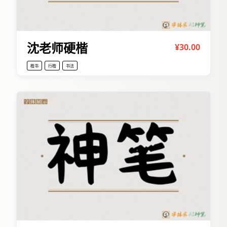
沈老师硬楷
¥30.00
楷书
行楷
书法