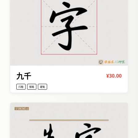
九千
¥30.00
行楷
钢笔
硬笔