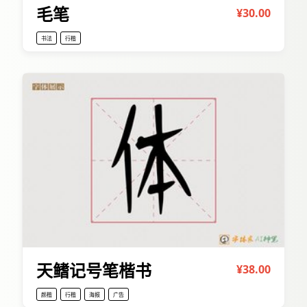
毛笔
¥30.00
书法
行楷
天鳍记号笔楷书
¥38.00
颜楷
行楷
海报
广告