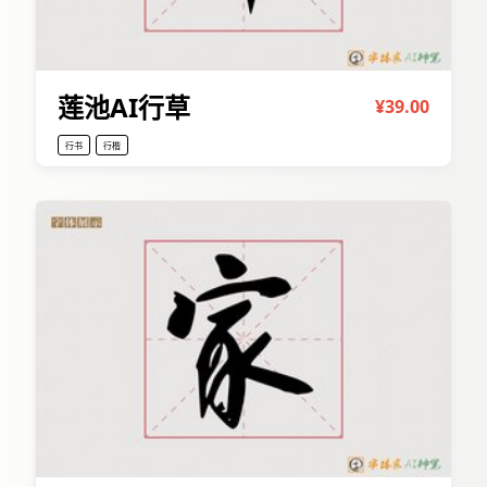
莲池AI行草
¥39.00
行书
行楷