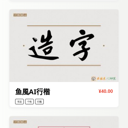
鱼風AI行楷
¥40.00
书法
个性
行楷