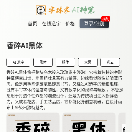
福利
登录/注册
首页
在线造字
价格
香碎AI黑体
AI 造字
黑体
粗体
大黑
彩云
香碎AI黑体像把整块乌木投入玫瑰露中浸泡！它带着独特的字形
特征横空出世，笔画粗壮且富有力量感，边缘看似随性却暗藏巧
思，像是用毛笔饱蘸浓墨肆意书写，又经过AI造字的精细雕琢，
既有手写字体的温度与随性，又有数字化的规整与精致 。不管是
想用于打造个性炸裂的潮流设计，还是为传统项目注入新鲜活
力，又或者花店、手工艺品店，它都能化身创意利器，在设计画
布上晕染出独特魅力。