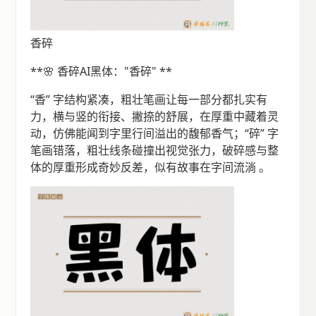
香碎
**🌸 香碎AI黑体："香碎" **
“香” 字结构紧凑，粗壮笔画让每一部分都扎实有
力，横与竖的衔接、撇捺的舒展，在厚重中藏着灵
动，仿佛能闻到字里行间溢出的馥郁香气；“碎” 字
笔画错落，粗壮线条碰撞出视觉张力，破碎感与整
体的厚重形成奇妙反差，似有故事在字间流淌 。