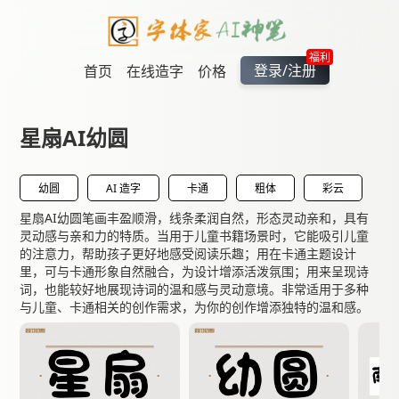
福利
登录/注册
首页
在线造字
价格
星扇AI幼圆
幼圆
AI 造字
卡通
粗体
彩云
星扇AI幼圆笔画丰盈顺滑，线条柔润自然，形态灵动亲和，具有
灵动感与亲和力的特质。当用于儿童书籍场景时，它能吸引儿童
的注意力，帮助孩子更好地感受阅读乐趣；用在卡通主题设计
里，可与卡通形象自然融合，为设计增添活泼氛围；用来呈现诗
词，也能较好地展现诗词的温和感与灵动意境。非常适用于多种
与儿童、卡通相关的创作需求，为你的创作增添独特的温和感。