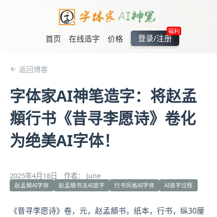
福利
登录/注册
首页
在线造字
价格
返回博客
字体家AI神笔造字：将赵孟
頫行书《昔寻李愿诗》卷化
为绝美AI字体！
2025年4月18日
作者： June
赵孟頫AI字体
赵孟頫书法AI造字
行书风格AI字体
AI造字过程
《昔寻李愿诗》卷，元，
赵孟頫
书，纸本，行书，纵30厘