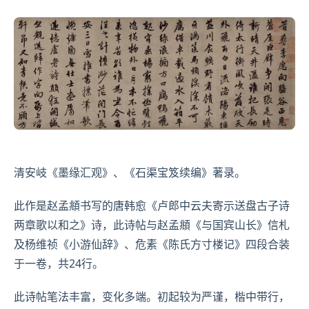
清
安岐
《墨缘汇观》
、《
石渠
宝笈续编》著录。
此作是赵孟頫书写的唐
韩愈
《卢郎中云夫寄示送盘古子诗
两章歌以和之》诗，此诗帖与赵孟頫《与国宾山长》信札
及杨维祯《小游仙辞》、
危素
《陈氏方寸楼记》四段合装
于一卷，共24行。
此诗帖笔法丰富，变化多端。初起较为严谨，楷中带行，