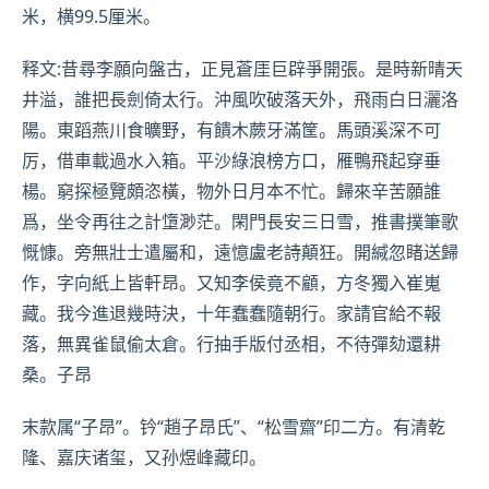
米，横99.5厘米。
释文:昔尋李願向盤古，正見蒼厓巨辟爭開張。是時新晴天
井溢，誰把長劍倚太行。沖風吹破落天外，飛雨白日灑洛
陽。東蹈燕川食曠野，有饋木蕨牙滿筐。馬頭溪深不可
厉，借車載過水入箱。平沙綠浪榜方口，雁鴨飛起穿垂
楊。窮探極覽頗恣橫，物外日月本不忙。歸來辛苦願誰
爲，坐令再往之計墯渺茫。閑門長安三日雪，推書撲筆歌
慨慷。旁無壯士遣屬和，遠憶盧老詩顛狂。開緘忽睹送歸
作，字向紙上皆軒昂。又知李侯竟不顧，方冬獨入崔嵬
藏。我今進退幾時決，十年蠢蠢隨朝行。家請官給不報
落，無異雀鼠偷太倉。行抽手版付丞相，不待彈劾還耕
桑。子昂
末款属“子昂”。钤“趙子昂氏”、“松雪齋”印二方。有清乾
隆、嘉庆诸玺，又
孙煜峰
藏印。