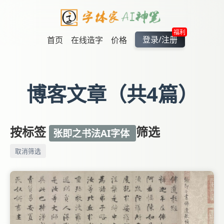
福利
登录/注册
首页
在线造字
价格
博客文章（共4篇）
按标签
筛选
张即之书法AI字体
取消筛选