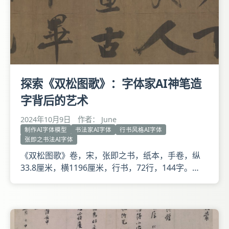
探索《双松图歌》：字体家AI神笔造
字背后的艺术
2024年10月9日
作者： June
制作AI字体模型
书法家AI字体
行书风格AI字体
张即之书法AI字体
《双松图歌》卷，宋，张即之书，纸本，手卷，纵
33.8厘米，横1196厘米，行书，72行，144字。
《双松图歌》为杜甫诗《戏为双松图歌韦偃画》，释
文：天下幾人畫古松，畢宏已老韋偃少。絕筆長風起
纖末，滿堂動色嗟神妙。兩株慘裂苔蘚皮，屈鐵交錯
迴高枝。白摧朽骨龍虎死，黑入太陰雷雨垂。松根胡
僧憩寂寞，龐眉皓