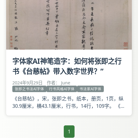
字体家AI神笔造字：如何将张即之行
书《台慈帖》带入数字世界？”
2024年9月29日
作者： June
张即之书法AI字体
行书风格AI字体
书法家AI字体
《台慈帖》，宋，张即之书，纸本，册页，1页，纵
30.9厘米，横43.1厘米，行书，14行，109字。 《台
慈帖》释文：即之伏蒙台慈寵賜寶墨，仰體記軫之
厚。即之年來衰病日侵，視聽久廢。兩月前忽得小府
癃疾，訖今未愈，不容親具稟謝之幅。仰乞台照，垂
1
喻備悉。昨來大字，已曾納去，若小字，則目視茫