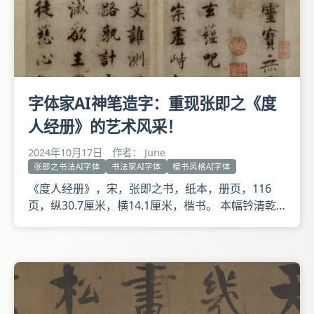
字体家AI神笔造字：重现张即之《度
人经册》的艺术风采！
2024年10月17日
作者： June
张即之书法AI字体
书法家AI字体
楷书风格AI字体
《度人经册》，宋，张即之书，纸本，册页，116
页，纵30.7厘米，横14.1厘米，楷书。 本幅钤清乾
隆、嘉庆、宣统内府鉴藏印。册前有弘历行书题毫素
通灵四字。册后余纸有李受持三字，李字下钤蒙孙，
另钤山水中人梅江李氏及山水肖形印一方。钱陈群题
跋一段。 《度人经》是道教经名，通称《元始无量
度人上品妙经》