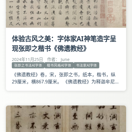
体验古风之美：字体家AI神笔造字呈
现张即之楷书《佛遗教经》
2024年11月25日
作者： June
张即之书法AI字体
楷书风格AI字体
书法家AI字体
《佛遗教经》卷，宋，张即之书，纸本，楷书，纵
29厘米，横867.9厘米。 《佛遗教经》为释迦牟尼涅
槃前最后一次说法的记录，姚秦三藏法师鸠摩罗什汉
译，是佛教重要经典。此卷书于南宋宝祐三年
（1255年），署款张即之七十岁写，宝祐三年夏至
日，是张氏晚年写经精品之一。楷书取法唐人，个人
风格鲜明。结字紧峭，