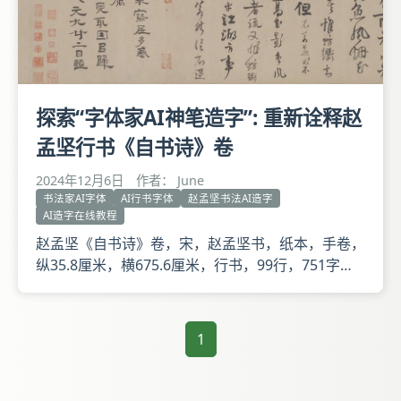
探索“字体家AI神笔造字”: 重新诠释赵
孟坚行书《自书诗》卷
2024年12月6日
作者： June
书法家AI字体
AI行书字体
赵孟坚书法AI造字
AI造字在线教程
赵孟坚《自书诗》卷，宋，赵孟坚书，纸本，手卷，
纵35.8厘米，横675.6厘米，行书，99行，751字。
本幅鉴藏印钤项元汴诸印及伍元蕙俪荃、伍氏俪荃平
生真赏、六湖、罗六湖家珍藏、潘健庵图书印、延龄
心赏、端溪何叔子瑗玉号蘧庵过眼经籍金石书画印记
1
等印55方。 卷前落款赵孟坚《水仙》图，是旧伪
本。卷后元