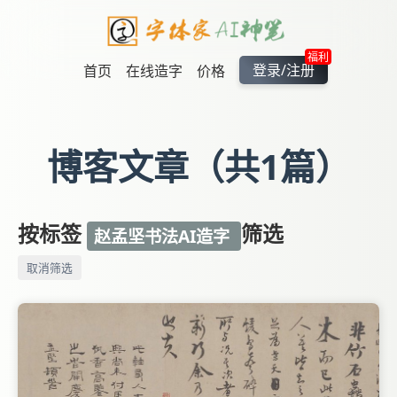
福利
登录/注册
首页
在线造字
价格
博客文章（共1篇）
按标签
筛选
赵孟坚书法AI造字
取消筛选