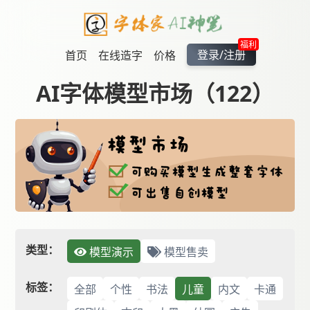
福利
登录/注册
首页
在线造字
价格
AI字体模型市场（122）
类型：
模型演示
模型售卖
标签：
全部
个性
书法
儿童
内文
卡通